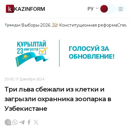
KAZINFORM
РУ
Выборы-2026
Конституционная реформа
Спецп
Тренды:
20:05, 17 Декабря 2024
Три льва сбежали из клетки и
загрызли охранника зоопарка в
Узбекистане