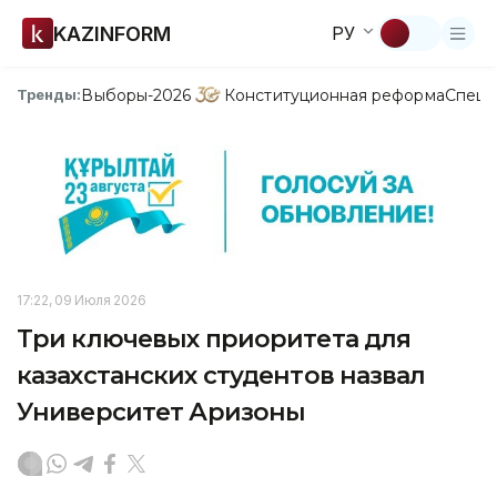
KAZINFORM
РУ
Выборы-2026
Конституционная реформа
Спецп
Тренды:
17:22, 09 Июля 2026
Три ключевых приоритета для
казахстанских студентов назвал
Университет Аризоны