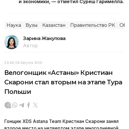
и экономики, — отметил Суреш Гаримелла.
Наука
Вузы
Казахстан
Правительство РК
Обр
Зарина Жакупова
Автор
23:48, 06 Августа 2026
Велогонщик «Астаны» Кристиан
Скарони стал вторым на этапе Тура
Польши
Гонщик XDS Astana Team Кристиан Скарони занял
второе место на четвертом этапе многодневной