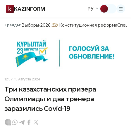
KAZINFORM
РУ
Выборы-2026
Конституционная реформа
Спецп
Тренды:
12:57, 15 Августа 2024
Три казахстанских призера
Олимпиады и два тренера
заразились Covid-19