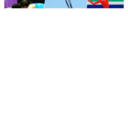
Фото: Kazinform / Olympic.kz
Спортивная гимнастика
Согласно данным, предоставленным РГКП
«Дирекция развития спорта», сборная команда
Казахстана по спортивной гимнастике
на сегодняшний день выступала на 6 проводимых
этапах Кубка мира. Всего 5 спортсменов сборной
команды завоевали 7 золотых, 4 серебряных, 4