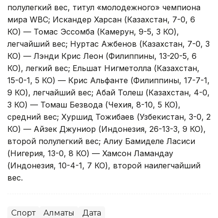
полулегкий вес, титул «молодежного» чемпиона
мира WBC; Искандер Харсан (Казахстан, 7-0, 6
КО) — Томас Эссомба (Камерун, 9-5, 3 КО),
легчайший вес; Нуртас Ажбенов (Казахстан, 7-0, 3
КО) — Лэнди Крис Леон (Филиппины, 13-20-5, 6
КО), легкий вес; Ельшат Нигметолла (Казахстан,
15-0-1, 5 КО) — Крис Альфанте (Филиппины, 17-7-1,
9 КО), легчайший вес; Абай Толеш (Казахстан, 4-0,
3 КО) — Томаш Безвода (Чехия, 8-10, 5 КО),
средний вес; Хуршид Тожибаев (Узбекистан, 3-0, 2
КО) — Айзек Джуниор (Индонезия, 26-13-3, 9 КО),
второй полулегкий вес; Алиу Бамиделе Ласиси
(Нигерия, 13-0, 8 КО) — Хамсон Ламандау
(Индонезия, 10-4-1, 7 КО), второй наилегчайший
вес.
Спорт
Алматы
Дата