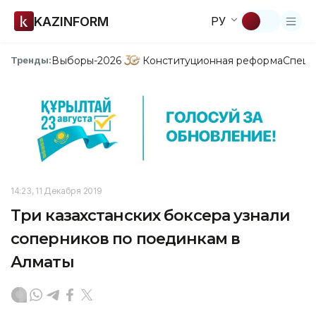
KAZINFORM
РУ
Выборы-2026
Конституционная реформа
Спецп
Тренды:
14:23, 11 Декабря 2019
Три казахстанских боксера узнали
соперников по поединкам в
Алматы