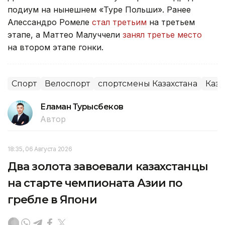
подиум на нынешнем «Туре Польши». Ранее
Алессандро Ромеле
стал третьим
на третьем
этапе, а Маттео Малуччели
занял третье место
на втором этапе гонки.
Спорт
Велоспорт
спортсмены Казахстана
Каза
Еламан Турысбеков
Автор
18:35, 06 Августа 2026
Два золота завоевали казахстанцы
на старте чемпионата Азии по
гребле в Япони