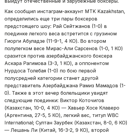
выйдут отечественные и зарубежные боксеры.
Как сообщил инстаграм-аккаунт MTK Kazakhstan,
определились еще три пары боксеров
предстоящего шоу: Рай Сейтжанов (1-0) в
поединке легкого веса встретится с грузином
Гиорги Абуладзе (11-9-1, 4 КО). Во втором
полулегком весе Мирас-Али Сарсенов (1-0, 1 КО)
сразится против азербайджанского боксера
Аскара Рагимова (3-3, 1 КО), а оппонентом
Нурдоса Толебая (1-0) по бою первой
полусредней категории станет другой
представитель Азербайджана Рамиз Мамадов (1-
0).
Также в этот вечер болельщики увидят
следующие поединки: Виктор Коточигов
(Казахстан, 10-0, 4 КО) — Хавьер Хосе Клаверо
(Аргентина, 27-5, 5 КО), легкий вес, титул WBC
International; Султан Заурбек (Казахстан, 8-0, 6 КО)
— Лешань Ли (Китай, 16-3-2, 9 КО), второй