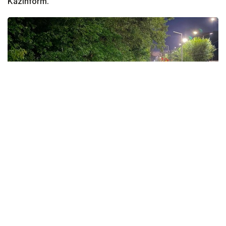
Kazinform.
Фото: акимат Усть-Каменогорска
По данным городского акимата, основные
аварийно-восстановительные работы на объектах
жилого фонда и социальной сферы завершены.
— Электроснабжение во всех ранее