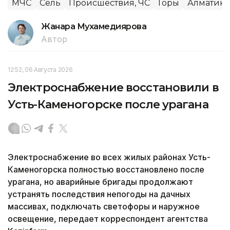
МЧС
Сель
Происшествия, ЧС
Горы
Алматинс
Жанара Мухамедиярова
Автор
12:52, 06 Августа 2026
Электроснабжение восстановили в
Усть-Каменогорске после урагана
Электроснабжение во всех жилых районах Усть-
Каменогорска полностью восстановлено после
урагана, но аварийные бригады продолжают
устранять последствия непогоды на дачных
массивах, подключать светофоры и наружное
освещение, передает корреспондент агентства