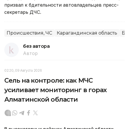
призвал к бдительности автовладельцев пресс-
секретарь ДЧС.
Происшествия, ЧС
Карагандинская область
Бе
без автора
Автор
02:20, 09 Августа 2026
Сель на контроле: как МЧС
усиливает мониторинг в горах
Алматинской области
В высокогорных районах Алматинской области