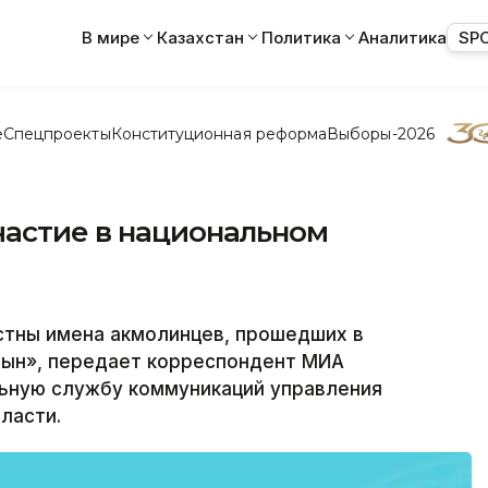
В мире
Казахстан
Политика
Аналитика
SP
е
Спецпроекты
Конституционная реформа
Выборы-2026
частие в национальном
тны имена акмолинцев, прошедших в
қпын», передает корреспондент МИА
льную службу коммуникаций управления
ласти.