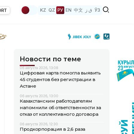
KZ
QZ
РУ
EN
中文
ق ز
ЎЗ
ORT
Новости по теме
06 августа 2026, 13:08
Цифровая карта помогла выявить
45 студентов без регистрации в
Астане
06 августа 2026, 13:00
Казахстанским работодателям
напомнили об ответственности за
отказ от коллективного договора
06 августа 2026, 12:30
Продкорпорация в 2,6 раза