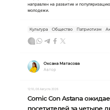
направлен на развитие и популяризаци
молодежи.
Культура
Общество
Патриотизм
А
Оксана Матасова
Автор
12:10, 06 Августа 2026
Comic Con Astana ожидае
посетителей за четыре д