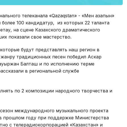
ального телеканала «Qazaqstan» - «Мен қазақпын»
более 100 кандидатур, из которых 22 таланта
етау, на сцене Казахского драматического
ших показали свое мастерство.
 которые будут представлять наш регион в
о жанру традиционных песен победил Аскар
ауыржан Балташ и по исполнению терме
рассказали в региональной службе
олнять по 2 композиции народного творчества и
 сезон международного музыкального проекта
н в прошлом году при поддержке Министерства
но с телерадиокорпорацией «Казахстан» и