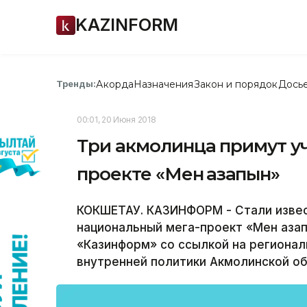
KAZINFORM
Акорда
Назначения
Закон и порядок
Дось
Тренды:
00:01, 20 Июня 2018
Три акмолинца примут у
проекте «Мен қазақпын»
КОКШЕТАУ. КАЗИНФОРМ - Стали извес
национальный мега-проект «Мен қаза
«Казинформ» со ссылкой на региона
внутренней политики Акмолинской об