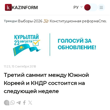
KAZINFORM
РУ
Выборы-2026
Конституционная реформа
Спецп
Тренды:
11:23, 15 Сентября 2018
Третий саммит между Южной
Кореей и КНДР состоится на
следующей неделе