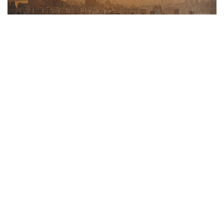
Фото: Pexels
Предупреждение распространили на юго-
восточные и юго-западные районы Сеула. Под
действие режима попали 11 городских округов,
включая Каннам, Сонгпа, Кансо и Кванак.
Такая мера применяется, если ощущаемая
температура достигает 38 градусов и выше либо
дневной максимум составляет не менее 39
градусов. Также учитывается сохранение