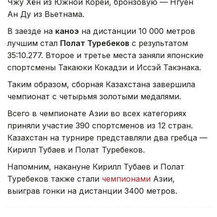
Чжу Хён из Южной Кореи, бронзовую — Нгуен
Ан Ду из Вьетнама.
В заезде на
каноэ
на дистанции 10 000 метров
лучшим стал
Полат Туребеков
с результатом
35:10.277. Второе и третье места заняли японские
спортсмены Такаюки Кокадзи и Иссэй Такэнака.
Таким образом, сборная Казахстана завершила
чемпионат с четырьмя золотыми медалями.
Всего в чемпионате Азии во всех категориях
приняли участие 390 спортсменов из 12 стран.
Казахстан на турнире представляли два гребца —
Кирилл Тубаев и Полат Туребеков.
Напомним, накануне Кирилл Тубаев и Полат
Туребеков также стали
чемпионами
Азии,
выиграв гонки на дистанции 3400 метров.