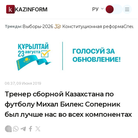
KAZINFORM
РУ
Выборы-2026
Конституционная реформа
Спецп
Тренды:
06:37, 09 Июня 2019
Тренер сборной Казахстана по
футболу Михал Билек: Соперник
был лучше нас во всех компонентах