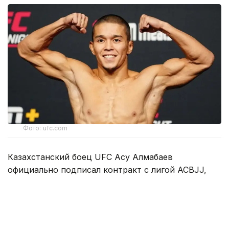
Фото: ufc.com
Казахстанский боец UFC Асу Алмабаев
официально подписал контракт с лигой ACBJJ,
специализирующейся на бразильском джиу-
джитсу и грэпплинге, присоединившись к ряду
звезд ММА, выступающих в данном
промоушене — Арману Царукяну, Белалу