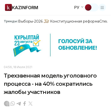
KAZINFORM
РУ
Выборы-2026
Конституционная реформа
Спецп
Тренды:
04:56, 18 Июля 2021
Трехзвенная модель уголовного
процесса - на 40% сократились
жалобы участников