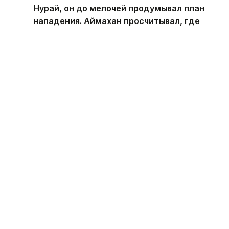
Нурай, он до мелочей продумывал план
нападения. Аймахан просчитывал, где
находятся видеорегистраторы и с какой
стороны удобнее подступиться, — заявил
отец погибшей Бауыржан Сагынбек.
Аймахан попытался объяснить свое длительное
пребывание у дома тем, что приезжал якобы
к другой девушке, однако назвать ее имя в суде
отказался. В ранних показаниях эта версия вовсе
не фигурировала.
— Вместо цветов на встречу он взял нож!
Это говорит об умышленном
и хладнокровном преступлении. Человек
в состоянии аффекта не способен так
детально все планировать и помнить все
цифровые данные, — отметил адвокат.
В суде также поставили точку в заявлениях