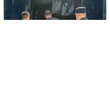
Фото: Алексей Белкин / NEWS.ru / Global Look Press
Соответствующий
закон
подписал президент
РФ Владимир Путин.
Сразу в нескольких статьях Кодекса
РФ об административных правонарушениях
вводятся отдельные положения со штрафами
и наказанием в виде административного