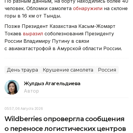
По разным данным, на борту находились более 40
человек. Обломки самолета
обнаружили
на склоне
горы в 16 км от Тынды.
Позже Президент Казахстана Касым-Жомарт
Токаев
выразил
соболезнования Президенту
России Владимиру Путину в связи
с авиакатастрофой в Амурской области России.
День траура
Крушение самолета
Россия
Жулдыз Атагельдиева
Автор
05:57, 06 Августа 2026
Wildberries опровергла сообщения
о переносе логистических центров