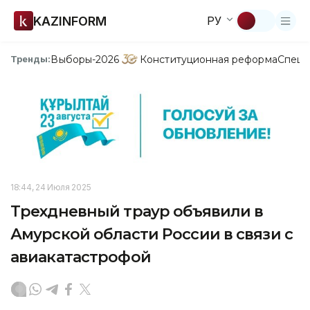
KAZINFORM
РУ
Выборы-2026
Конституционная реформа
Спецп
Тренды:
18:44, 24 Июля 2025
Трехдневный траур объявили в
Амурской области России в связи с
авиакатастрофой