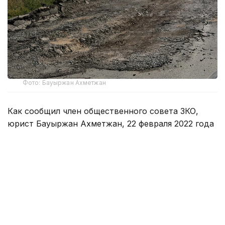
Фото: Бауыржан Ахметжан
Как сообщил член общественного совета ЗКО,
юрист Бауыржан Ахметжан, 22 февраля 2022 года
управление пассажирского транспорта
и автомобильных дорог ЗКО заключило договор
с ТОО «Елжас» на средний ремонт участка 73-82
км дороги областного значения Теректы-Аксай.
Стоимость — 518 млн 929,828 тыс. тенге.
По его словам, разрушение дорожного полотна
стало известно в прошлом году. В связи с этим