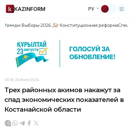
KAZINFORM
РУ
Выборы-2026
Конституционная реформа
Спецп
Тренды:
06:18, 25 Июля 2024
Трех районных акимов накажут за
спад экономических показателей в
Костанайской области