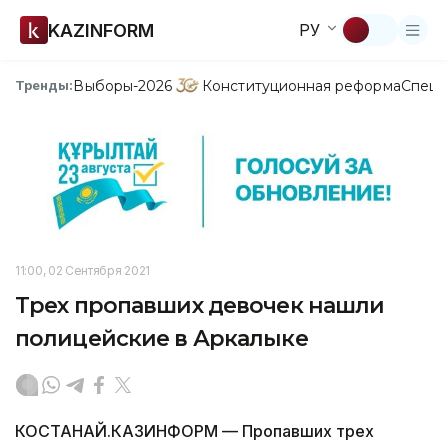
KAZINFORM
РУ
Выборы-2026
Конституционная реформа
Спецп
Тренды:
11:00, 02 Сентября 2021
Трех пропавших девочек нашли
полицейские в Аркалыке
КОСТАНАЙ.КАЗИНФОРМ — Пропавших трех