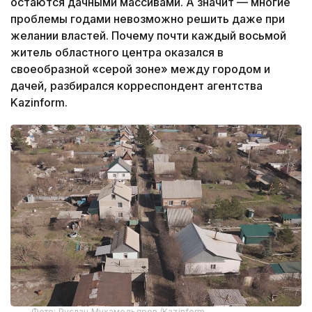
остаются дачными массивами. А значит — многие
проблемы годами невозможно решить даже при
желании властей. Почему почти каждый восьмой
житель областного центра оказался в
своеобразной «серой зоне» между городом и
дачей, разбирался корреспондент агентства
Kazinform.
Фото: Руслан Мухамедьяров /Kazinform