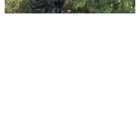
Фото: Руслан Мухамедьяров /Kazinform
Лесные богатства края — в руках чуть
больше тысячи человек
Восточный Казахстан считается одним из самых
зеленых регионов страны. Именно здесь
сосредоточено больше 40% всех хвойных лесов
республики. Лесники ежедневно патрулируют
огромные территории, а это около 3 млн
гектаров, следят за пожарной безопасностью,
выявляют незаконные вырубки, проводят
лесовосстановление и санитарные мероприятия.
Именно они первыми обнаруживают возгорания,