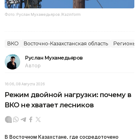
Фото: Руслан Мухамедьяров /Kazinform
ВКО
Восточно-Казахстанская область
Регионы 
Руслан Мухамедьяров
Автор
16:06, 08 Августа 2026
Режим двойной нагрузки: почему в
ВКО не хватает лесников
В Восточном Казахстане, где сосредоточено