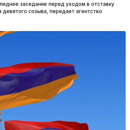
леднее заседание перед уходом в отставку
а девятого созыва, передает агентство