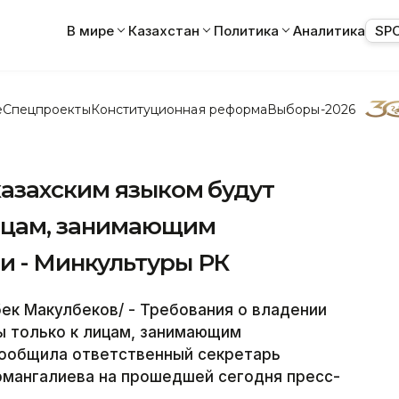
В мире
Казахстан
Политика
Аналитика
SP
е
Спецпроекты
Конституционная реформа
Выборы-2026
казахским языком будут
ицам, занимающим
 - Минкультуры РК
ек Макулбеков/ - Требования о владении
ы только к лицам, занимающим
ообщила ответственный секретарь
рмангалиева на прошедшей сегодня пресс-