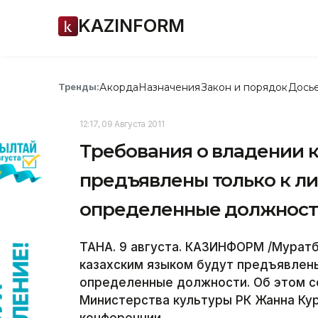
KAZINFORM
Акорда
Назначения
Закон и порядок
Дось
Тренды:
12:17, 09 Августа 2011
Требования о владении 
предъявлены только к л
определенные должности
ТАНА. 9 августа. КАЗИНФОРМ /Муратб
казахским языком будут предъявлен
определенные должности. Об этом с
Министерства культуры РК Жанна Ку