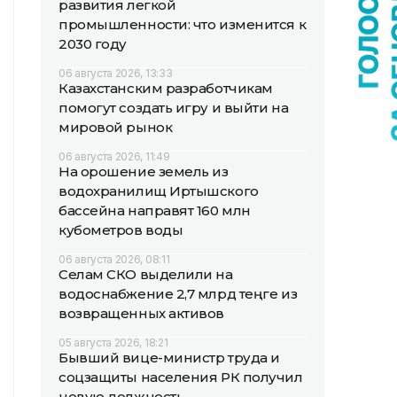
развития легкой
промышленности: что изменится к
2030 году
06 августа 2026, 13:33
Казахстанским разработчикам
помогут создать игру и выйти на
мировой рынок
06 августа 2026, 11:49
На орошение земель из
водохранилищ Иртышского
бассейна направят 160 млн
кубометров воды
06 августа 2026, 08:11
Селам СКО выделили на
водоснабжение 2,7 млрд теңге из
возвращенных активов
05 августа 2026, 18:21
Бывший вице-министр труда и
соцзащиты населения РК получил
новую должность