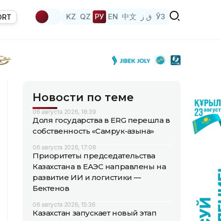
KZ
QZ
РУ
EN
中文
ق ز
ЎЗ
ORT
Новости по теме
06 августа 2026, 18:39
Доля государства в ERG перешла в
собственность «Самрук-Қазына»
06 августа 2026, 17:08
Приоритеты председательства
Казахстана в ЕАЭС направлены на
развитие ИИ и логистики —
Бектенов
06 августа 2026, 15:36
Казахстан запускает новый этап