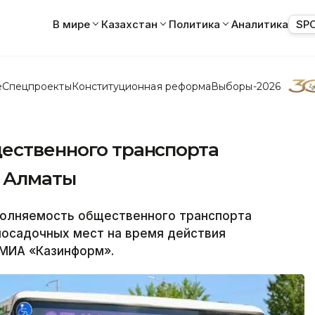
В мире
Казахстан
Политика
Аналитика
SP
е
Спецпроекты
Конституционная реформа
Выборы-2026
щественного транспорта
ч Алматы
олняемость общественного транспорта
посадочных мест на время действия
 МИА «Казинформ».