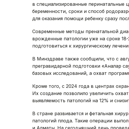
в специализированные перинатальные ц
беременности, сроки и способ родораз
для оказания помощи ребенку сразу пос
Современные методы пренатальной диаг
врожденные патологии уже на сроке 18-
подготовиться к хирургическому лечени
В Минздраве также сообщили, что с авг
прегравидарной подготовки «Аналар сау
базовых исследований, а охват програм
Кроме того, с 2024 года в центрах охра
Их создание позволило увеличить охва
выявляемость патологий на 12% и снизи
В стране развивается и фетальная хиру
патологий плода. Такие операции выпо
и Алматы. На сегодняшний день провед