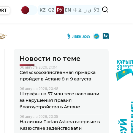
KZ
QZ
РУ
EN
中文
ق ز
ЎЗ
ORT
Новости по теме
06 августа 2026, 21:04
Сельскохозяйственная ярмарка
пройдет в Астане 8 и 9 августа
06 августа 2026, 20:48
Штрафы на 57 млн теңге наложили
за нарушения правил
благоустройства в Астане
06 августа 2026, 20:35
На линии Tarlan Astana впервые в
Казахстане задействовали