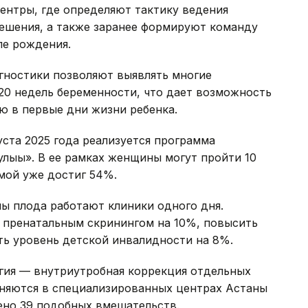
ентры, где определяют тактику ведения
решения, а также заранее формируют команду
ле рождения.
ностики позволяют выявлять многие
20 недель беременности, что дает возможность
ю в первые дни жизни ребенка.
уста 2025 года реализуется программа
лығы». В ее рамках женщины могут пройти 10
мой уже достиг 54%.
ны плода работают клиники одного дня.
т пренатальным скринингом на 10%, повысить
ть уровень детской инвалидности на 8%.
ргия — внутриутробная коррекция отдельных
лняются в специализированных центрах Астаны
ено 39 подобных вмешательств.