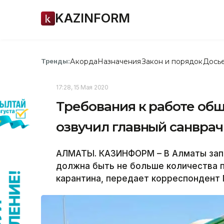
KAZINFORM
Акорда
Назначения
Закон и порядок
Дось
Тренды:
17:28, 15 Мая 2020
Требования к работе об
озвучил главный санвра
АЛМАТЫ. КАЗИНФОРМ – В Алматы зап
должна быть не больше количества 
карантина, передает корреспондент