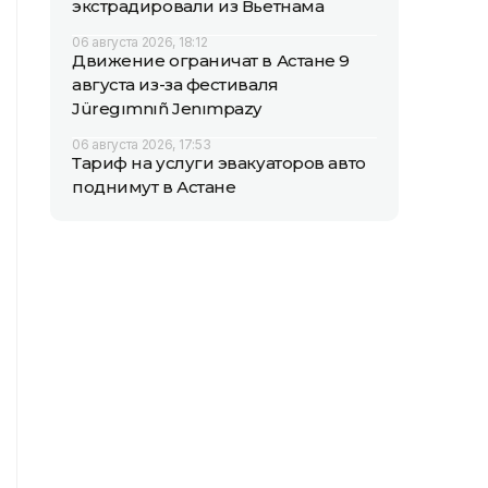
экстрадировали из Вьетнама
06 августа 2026, 18:12
Движение ограничат в Астане 9
августа из-за фестиваля
Jüregımnıñ Jenımpazy
06 августа 2026, 17:53
Тариф на услуги эвакуаторов авто
поднимут в Астане