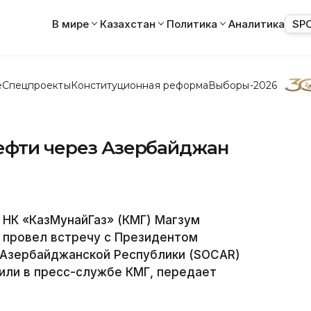
В мире
Казахстан
Политика
Аналитика
SP
е
Спецпроекты
Конституционная реформа
Выборы-2026
нефти через Азербайджан
 НК «КазМунайГаз» (КМГ) Магзум
у провел встречу с Президентом
 Азербайджанской Республики (SOCAR)
ли в пресс-службе КМГ, передает