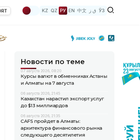
KZ
QZ
РУ
EN
中文
ق ز
ЎЗ
ORT
Новости по теме
07 августа 2026, 08:20
Курсы валют в обменниках Астаны
и Алматы на 7 августа
06 августа 2026, 21:45
Казахстан нарастил экспорт услуг
до $13 миллиардов
06 августа 2026, 21:35
CAFS пройдет в Алматы:
архитектура финансового рынка
следующего десятилетия