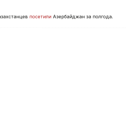
казахстанцев
посетили
Азербайджан за полгода.
у для съемок фильма «Доспехи