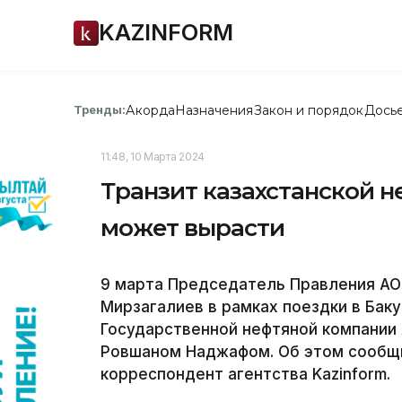
KAZINFORM
Акорда
Назначения
Закон и порядок
Дось
Тренды:
11:48, 10 Марта 2024
Транзит казахстанской 
может вырасти
9 марта Председатель Правления АО
Мирзагалиев в рамках поездки в Бак
Государственной нефтяной компании
Ровшаном Наджафом. Об этом сообщи
корреспондент агентства Kazinform.