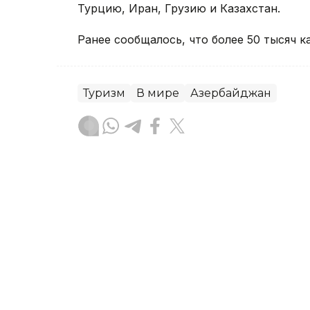
Турцию, Иран, Грузию и Казахстан.
Ранее сообщалось, что более 50 тысяч 
Туризм
В мире
Азербайджан
Серикбол Кошмаганбетов
Автор
09:29, 04 Августа 2026
Джеки Чан прибыл в Бак