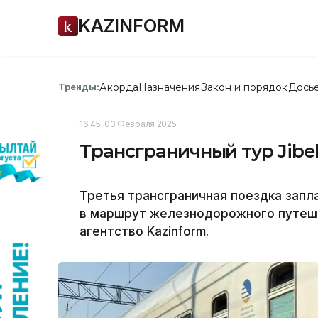
KAZINFORM
Акорда
Назначения
Закон и порядок
Дось
Тренды:
16:45, 03 Февраля 2025
Трансграничный тур Jibek
Третья трансграничная поездка запла
в маршрут железнодорожного путеше
агентство Kazinform.