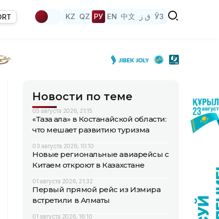
KZ
QZ
РУ
EN
中文
ق ز
ЎЗ
ORT
Новости по теме
05 августа 2026, 21:15
«Таза қала» в Костанайской области:
что мешает развитию туризма
03 августа 2026, 10:10
Новые региональные авиарейсы с
Китаем откроют в Казахстане
01 августа 2026, 21:32
Первый прямой рейс из Измира
встретили в Алматы
01 августа 2026, 16:10