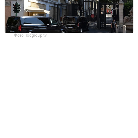
Фото: lbcgroup.tv
В четверг стороны приступили к третьему дню
переговоров, в ходе которого обсуждаются
механизмы выполнения соглашения
о прекращении огня, завершение вывода
израильских войск с территории Ливана
и дальнейшее развертывание подразделений
ливанской армии в приграничных районах.
🚨🇱🇧🇺🇸🇮🇱 After negotiations ended early
yesterday because of the escalation
in southern Lebanon, the third day of the
seventh round of Lebanon-Israel talks has