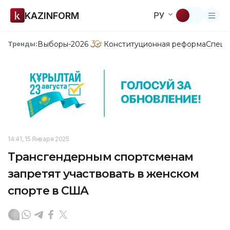
KAZINFORM
РУ
Выборы-2026
Конституционная реформа
Спецп
Тренды:
14:41, 15 Января 2025
Трансгендерным спортсменам
запретят участвовать в женском
спорте в США