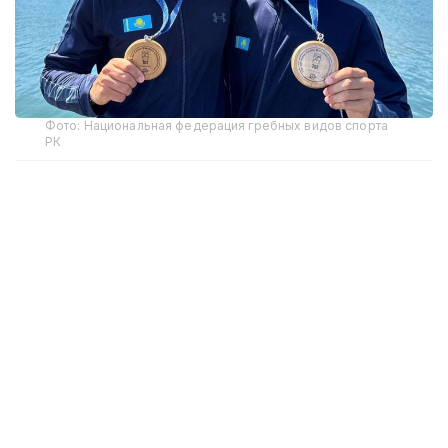
Фото: Национальная федерация гребных видов спорта
РК
В соревнованиях на байдарках среди мужчин на
дистанции 3400 метров победу одержал Кирилл
Тубаев, преодолев дистанцию за 14 минут 54,166
секунды. Вторым финишировал представитель
Южной Кореи Пак Чжу Хён, третьим — Чан Ван
Зань из Вьетнама.
В заезде на каноэ золотую медаль завоевал Полат
Туребеков с результатом 17 минут 13,493 секунды.
Серебряным призером стал японец Кокадзи
Такаюки, бронзовым — Такэнака Иссэй.