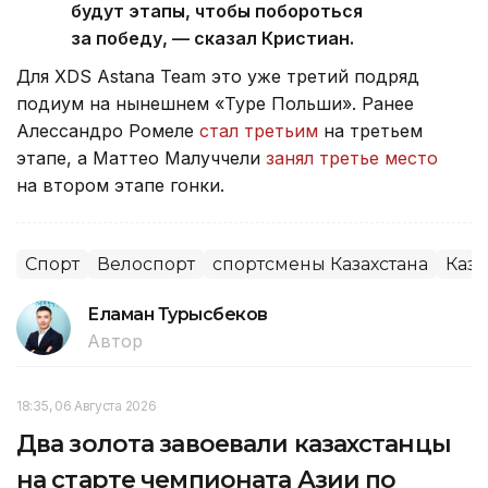
будут этапы, чтобы побороться
за победу, — сказал Кристиан.
Для XDS Astana Team это уже третий подряд
подиум на нынешнем «Туре Польши». Ранее
Алессандро Ромеле
стал третьим
на третьем
этапе, а Маттео Малуччели
занял третье место
на втором этапе гонки.
Спорт
Велоспорт
спортсмены Казахстана
Каза
Еламан Турысбеков
Автор
18:35, 06 Августа 2026
Два золота завоевали казахстанцы
на старте чемпионата Азии по