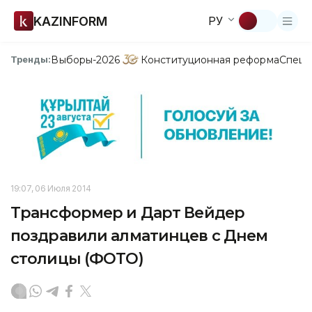
KAZINFORM
РУ
Выборы-2026
Конституционная реформа
Спецп
Тренды:
19:07, 06 Июля 2014
Трансформер и Дарт Вейдер
поздравили алматинцев с Днем
столицы (ФОТО)