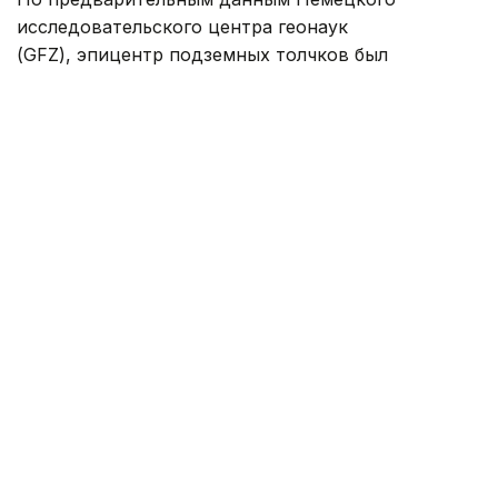
исследовательского центра геонаук
(GFZ), эпицентр подземных толчков был
зафиксирован в точке с координатами 40,17
градуса северной широты и 142,27 градуса
восточной долготы. Гипоцентр залегал на глубине
56,5 км.
Напомним, 28 июля в префектуре Кумамото
на юго-западе Японии
произошло
землетрясение
магнитудой 7,1 — 38
погибших
, тысячи
эвакуированы.
Япония
Землетрясение
В мире
Происшеств
Жанара Мухамедиярова
Автор