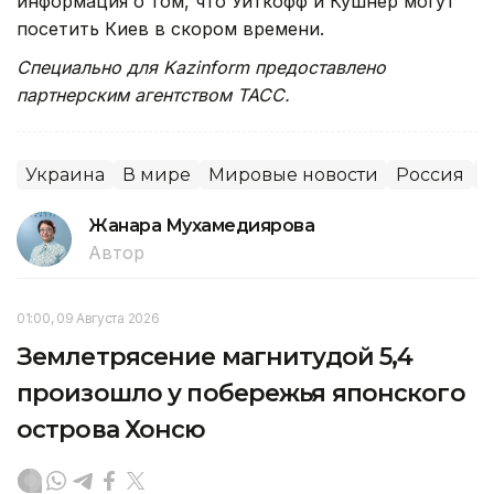
информация о том, что Уиткофф и Кушнер могут
посетить Киев в скором времени.
Специально для Kazinform предоставлено
партнерским агентством ТАСС.
Украина
В мире
Мировые новости
Россия
Жанара Мухамедиярова
Автор
01:00, 09 Августа 2026
Землетрясение магнитудой 5,4
произошло у побережья японского
острова Хонсю