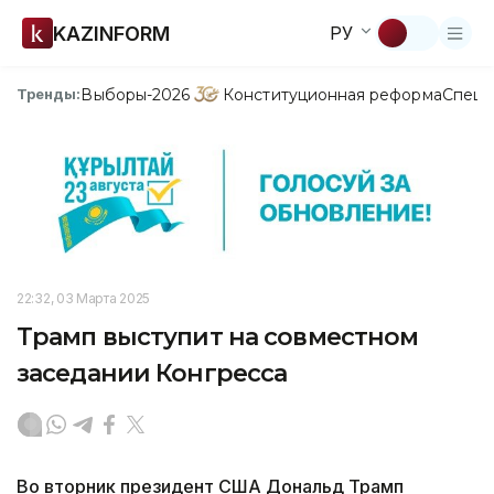
KAZINFORM
РУ
Выборы-2026
Конституционная реформа
Спецп
Тренды:
22:32, 03 Марта 2025
Трамп выступит на совместном
заседании Конгресса
Во вторник президент США Дональд Трамп