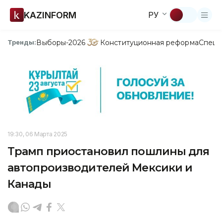
KAZINFORM
РУ
Выборы-2026
Конституционная реформа
Спецп
Тренды:
19:30, 06 Марта 2025
Трамп приостановил пошлины для
автопроизводителей Мексики и
Канады