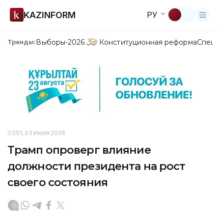
KAZINFORM
РУ
Выборы-2026
Конституционная реформа
Спецп
Тренды:
03:51, 03 Июля 2026
Трамп опроверг влияние
должности президента на рост
своего состояния