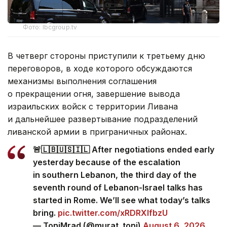
Фото: lbcgroup.tv
В четверг стороны приступили к третьему дню
переговоров, в ходе которого обсуждаются
механизмы выполнения соглашения
о прекращении огня, завершение вывода
израильских войск с территории Ливана
и дальнейшее развертывание подразделений
ливанской армии в приграничных районах.
🚨🇱🇧🇺🇸🇮🇱 After negotiations ended early
yesterday because of the escalation
in southern Lebanon, the third day of the
seventh round of Lebanon-Israel talks has
started in Rome. We’ll see what today’s talks
bring.
pic.twitter.com/xRDRXlfbzU
— ToniMrad (@murat_toni)
August 6, 2026