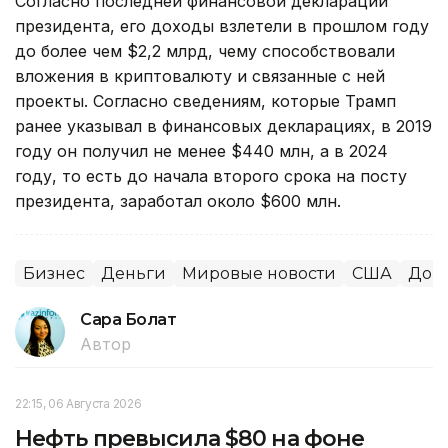
Согласно последней финансовой декларации
президента, его доходы взлетели в прошлом году
до более чем $2,2 млрд, чему способствовали
вложения в криптовалюту и связанные с ней
проекты. Согласно сведениям, которые Трамп
ранее указывал в финансовых декларациях, в 2019
году он получил не менее $440 млн, а в 2024
году, то есть до начала второго срока на посту
президента, заработал около $600 млн.
Бизнес
Деньги
Мировые новости
США
Дон
Сара Болат
Автор
22:15, 06 Августа 2026
Нефть превысила $80 на фоне