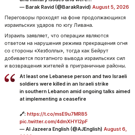
— Barak Ravid (@BarakRavid)
August 5, 2026
Переговоры проходят на фоне продолжающихся
израильских ударов по югу Ливана.
Израиль заявляет, что операции являются
ответом на нарушения режима прекращения огня
со стороны «Хезболлы», тогда как Бейрут
добивается поэтапного вывода израильских сил
и возвращения жителей в приграничные районы.
At least one Lebanese person and two Israeli
soldiers were killed in an Israeli strike
in southern Lebanon amid ongoing talks aimed
at implementing a ceasefire
🔗:
https://t.co/msE9u7MR85
pic.twitter.com/4dmXHYl2pF
— Al Jazeera English (@AJEnglish)
August 6,