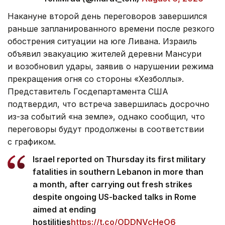
Накануне второй день переговоров завершился
раньше запланированного времени после резкого
обострения ситуации на юге Ливана. Израиль
объявил эвакуацию жителей деревни Мансури
и возобновил удары, заявив о нарушении режима
прекращения огня со стороны «Хезболлы».
Представитель Госдепартамента США
подтвердил, что встреча завершилась досрочно
из-за событий «на земле», однако сообщил, что
переговоры будут продолжены в соответствии
с графиком.
Israel reported on Thursday its first military
fatalities in southern Lebanon in more than
a month, after carrying out fresh strikes
despite ongoing US-backed talks in Rome
aimed at ending
hostilities
https://t.co/ODDNVcHeO6