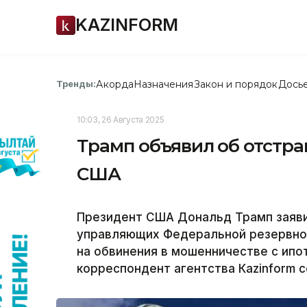
KAZINFORM
Акорда
Назначения
Закон и порядок
Дось
Тренды:
10:03, 26 Августа 2025
Трамп объявил об отстр
США
Президент США Дональд Трамп заяви
управляющих Федеральной резервной
на обвинения в мошенничестве с ип
корреспондент агентства Кazinform 