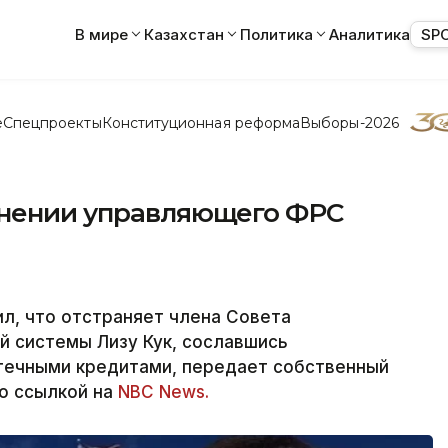
В мире
Казахстан
Политика
Аналитика
SP
е
Спецпроекты
Конституционная реформа
Выборы-2026
анении управляющего ФРС
л, что отстраняет члена Совета
 системы Лизу Кук, сославшись
отечными кредитами, передает собственный
со ссылкой на
NBC News.