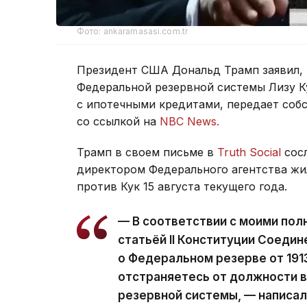
Фото: ankaramasasi.com.tr
Президент США Дональд Трамп заявил, 
Федеральной резервной системы Лизу К
с ипотечными кредитами, передает собс
со ссылкой на
NBC News.
Трамп в своем письме в
Truth Social
сосл
директором Федерального агентства ж
против Кук 15 августа текущего года.
— В соответствии с моими по
статьёй II Конституции Соеди
о Федеральном резерве от 191
отстраняетесь от должности 
резервной системы, — написал