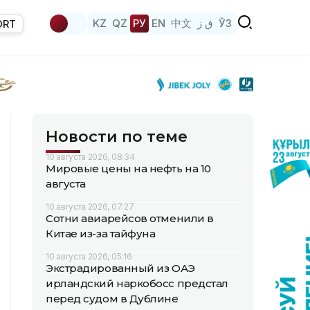
KZ
QZ
РУ
EN
中文
ق ز
ЎЗ
ORT
Новости по теме
10 августа 2026, 08:34
Мировые цены на нефть на 10
августа
10 августа 2026, 07:27
Сотни авиарейсов отменили в
Китае из-за тайфуна
10 августа 2026, 05:16
Экстрадированный из ОАЭ
ирландский наркобосс предстал
перед судом в Дублине