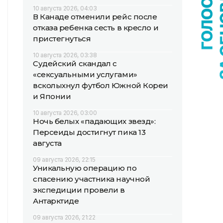
10 августа 2026, 04:03
В Канаде отменили рейс после
отказа ребенка сесть в кресло и
пристегнуться
10 августа 2026, 03:38
Судейский скандал с
«сексуальными услугами»
всколыхнул футбол Южной Кореи
и Японии
10 августа 2026, 03:00
Ночь белых «падающих звезд»:
Персеиды достигнут пика 13
августа
09 августа 2026, 22:15
Уникальную операцию по
спасению участника научной
экспедиции провели в
Антарктиде
09 августа 2026, 21:22