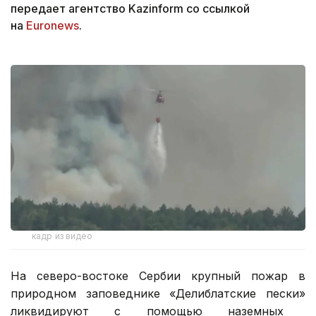
передает агентство Kazinform со ссылкой
на
Еuronews
.
кадр из видео
На северо-востоке Сербии крупный пожар в
природном заповеднике
«Делиблатские пески»
ликвидируют с помощью наземных