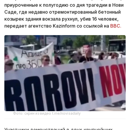
приуроченные к полугодию со дня трагедии в Нови
Саде, где недавно отремонтированный бетонный
козырек здания вокзала рухнул, убив 16 человек,
передает агентство Kazinform со ссылкой на
ВВС.
Фото: скрин из видео t.me/novisadaily
Участники демонстраций в двух крупнейших