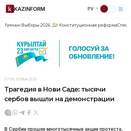
KAZINFORM
РУ
Выборы-2026
Конституционная реформа
Спецп
Тренды:
07:30, 02 Мая 2025
Трагедия в Нови Саде: тысячи
сербов вышли на демонстрации
В Сербии прошли многотысячные акции протеста,