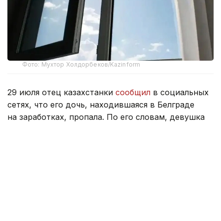
Фото: Мухтор Холдорбеков/Kazinform
29 июля отец казахстанки
сообщил
в социальных
сетях, что его дочь, находившаяся в Белграде
на заработках, пропала. По его словам, девушка
перестала выходить на связь.
На следующий день мужчина сообщил, что дочь
погибла. По
информации
, распространенной
в соцсетях, она выпала с шестого этажа жилого
дома в Белграде.
В Министерстве иностранных дел Казахстана
подтвердили факт гибели казахстанки. Ситуацию