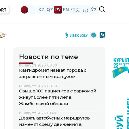
KZ
QZ
РУ
EN
中文
ق ز
ЎЗ
ORT
Новости по теме
08 августа 2026, 06:30
Казгидромет назвал города с
загрязненным воздухом
08 августа 2026, 03:00
Свыше 100 пациентов с саркомой
живут более пяти лет в
Жамбылской области
08 августа 2026, 01:48
Девять автобусных маршрутов
изменят схему движения в