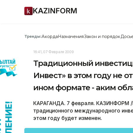
KAZINFORM
Акорда
Назначения
Закон и порядок
Дось
Тренды:
16:41, 07 Февраля 2009
Традиционный инвестиц
Инвест» в этом году не о
ином формате - аким обл
КАРАГАНДА. 7 февраля. КАЗИНФОРМ /
традиционного международного инве
этом году будет изменен.