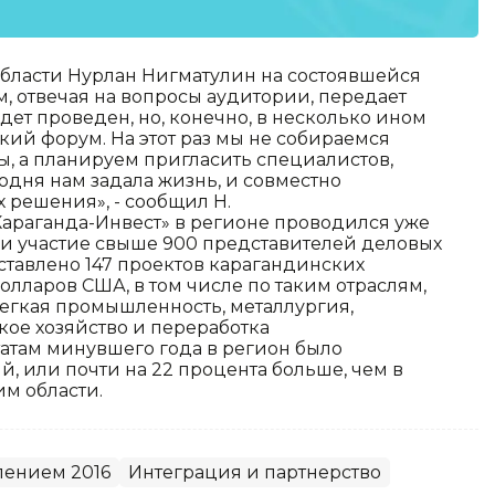
области Нурлан Нигматулин на состоявшейся
м, отвечая на вопросы аудитории, передает
ет проведен, но, конечно, в несколько ином
кий форум. На этот раз мы не собираемся
, а планируем пригласить специалистов,
одня нам задала жизнь, и совместно
 решения», - сообщил Н.
раганда-Инвест» в регионе проводился уже
и участие свыше 900 представителей деловых
дставлено 147 проектов карагандинских
олларов США, в том числе по таким отраслям,
егкая промышленность, металлургия,
кое хозяйство и переработка
татам минувшего года в регион было
й, или почти на 22 процента больше, чем в
им области.
лением 2016
Интеграция и партнерство