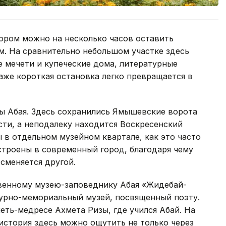
ором можно на несколько часов оставить
м. На сравнительно небольшом участке здесь
 мечети и купеческие дома, литературные
аже короткая остановка легко превращается в
цы Абая. Здесь сохранились Ямышевские ворота
ти, а неподалеку находится Воскресенский
ы в отдельном музейном квартале, как это часто
встроены в современный город, благодаря чему
 сменяется другой.
венному музею-заповеднику Абая «Жидебай-
атурно-мемориальный музей, посвященный поэту.
еть-медресе Ахмета Ризы, где учился Абай. На
история здесь можно ощутить не только через