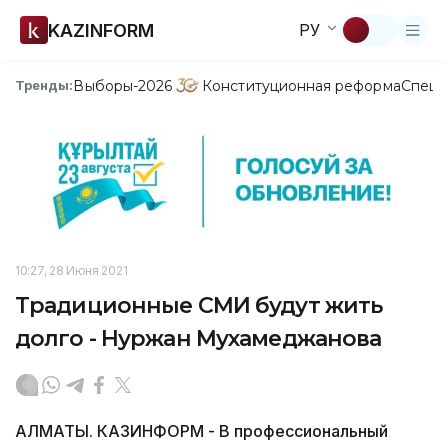
KAZINFORM
РУ
Выборы-2026
Конституционная реформа
Спецп
Тренды:
10:27, 28 Июня 2021
Традиционные СМИ будут жить
долго - Нуржан Мухамеджанова
АЛМАТЫ. КАЗИНФОРМ - В профессиональный