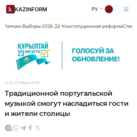
KAZINFORM
РУ
Выборы-2026
Конституционная реформа
Спецп
Тренды:
17:10, 07 Июня 2019
Традиционной португальской
музыкой смогут насладиться гости
и жители столицы