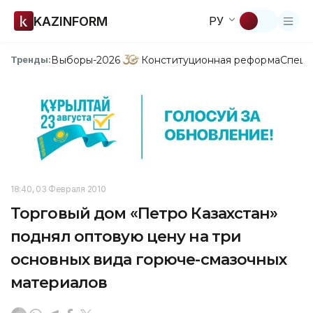
KAZINFORM
РУ
Выборы-2026
Конституционная реформа
Спецп
Тренды:
18:40, 03 Февраля 2010
Торговый дом «Петро Казахстан»
поднял оптовую цену на три
основных вида горюче-смазочных
материалов