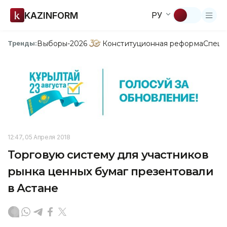
KAZINFORM
РУ
Выборы-2026
Конституционная реформа
Спецп
Тренды:
12:47, 05 Апреля 2018
Торговую систему для участников
рынка ценных бумаг презентовали
в Астане