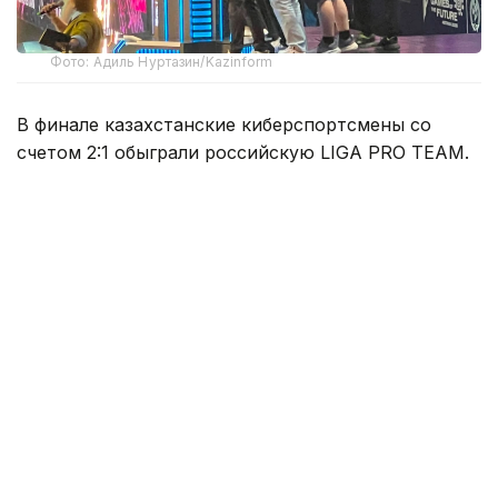
Фото: Адиль Нуртазин/Kazinform
В финале казахстанские киберспортсмены со
счетом 2:1 обыграли российскую LIGA PRO TEAM.
Финальное противостояние началось
с виртуальной части. На карте Dust 2 в CS2 Team
KZ смогла одержать победу и выйти вперед.