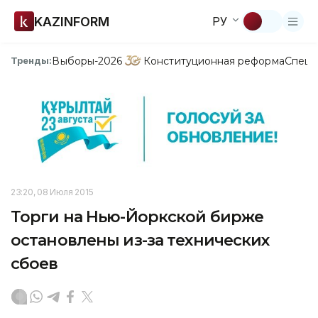
KAZINFORM
РУ
Выборы-2026
Конституционная реформа
Спецп
Тренды:
23:20, 08 Июля 2015
Торги на Нью-Йоркской бирже
остановлены из-за технических
сбоев