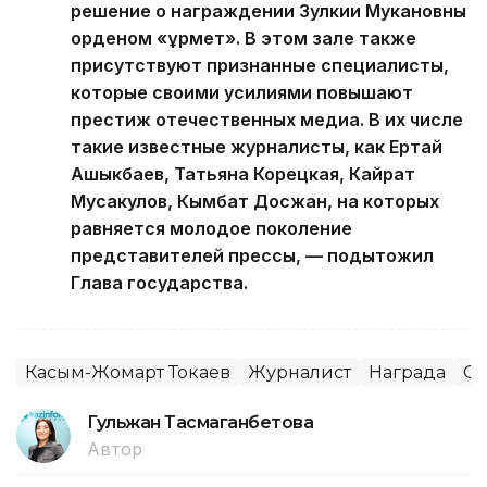
решение о награждении Зулкии Мукановны
орденом «Құрмет». В этом зале также
присутствуют признанные специалисты,
которые своими усилиями повышают
престиж отечественных медиа. В их числе
такие известные журналисты, как Ертай
Ашыкбаев, Татьяна Корецкая, Кайрат
Мусакулов, Кымбат Досжан, на которых
равняется молодое поколение
представителей прессы, — подытожил
Глава государства.
Касым-Жомарт Токаев
Журналист
Награда
С
Гульжан Тасмаганбетова
Автор