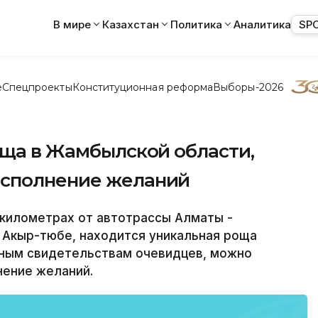
В мире
Казахстан
Политика
Аналитика
SP
е
Спецпроекты
Конституционная реформа
Выборы-2026
оща в Жамбылской области,
исполнение желаний
2 километрах от автотрассы Алматы -
а Акыр-тюбе, находится уникальная роща
нным свидетельствам очевидцев, можно
нение желаний.