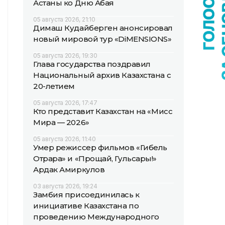
Астаны ко Дню Абая
05 августа 2026, 21:10
Димаш Кудайберген анонсировал
новый мировой тур «DiMENSIONS»
05 августа 2026, 19:30
Глава государства поздравил
Национальный архив Казахстана с
20-летием
05 августа 2026, 17:47
Кто представит Казахстан на «Мисс
Мира — 2026»
05 августа 2026, 11:40
Умер режиссер фильмов «Гибель
Отрара» и «Прощай, Гульсары!»
Ардак Амиркулов
03 августа 2026, 19:24
Замбия присоединилась к
инициативе Казахстана по
проведению Международного