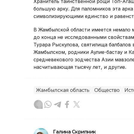
Хранитель таинственной рощи Топ-Агаш 
большую арку. Для паломников эта арк
символизирующими единство и равенств
В Жамбылской области имеется немало 
до конца не исследованными свойствам
Турара Рыскулова, святилища балбалов 
Жамбылском, родники Аулие-бастау и К
средневекового зодчества Азии мавзоле
насчитывающая тысячу лет, и другие.
Жамбылская область
Общество
Ист
Галина Скрипник