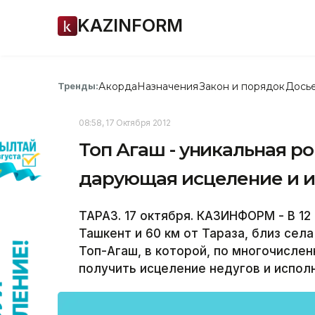
KAZINFORM
Акорда
Назначения
Закон и порядок
Дось
Тренды:
08:58, 17 Октября 2012
Топ Агаш - уникальная р
дарующая исцеление и 
ТАРАЗ. 17 октября. КАЗИНФОРМ - В 1
Ташкент и 60 км от Тараза, близ сел
Топ-Агаш, в которой, по многочисле
получить исцеление недугов и испол