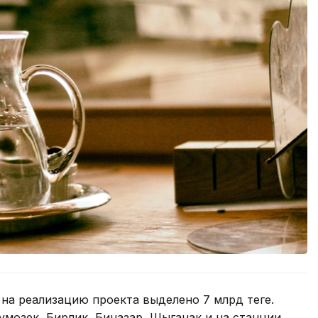
на реализацию проекта выделено 7 млрд теңге.
умозек, Бирлик, Биназар, Шыганак и на станции