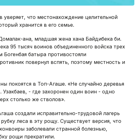
в уверяет, что местонахождение целительной
оторый хранится в его семье.
 Домалак-ана, младшая жена хана Байдибека би.
 века 95 тысяч воинов объединенного войска трех
м Богенбая батыра противостояли
ротивник повернул вспять, поэтому местность и
ны покоятся в Топ-Агаше. «Не случайно деревья
. Узакбаев, - где захоронен один воин - одно
верх столько же стволов».
Агаша создали исправительно-трудовой лагерь
рубку леса в эту рощу. Существует версия, что
 конвоиры заболевали странной болезнью,
бку рощи прекратили.