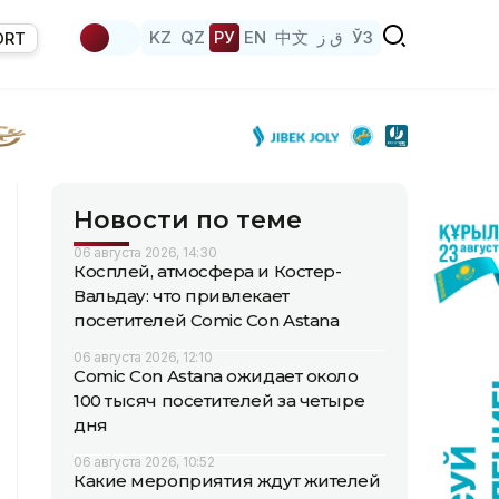
KZ
QZ
РУ
EN
中文
ق ز
ЎЗ
ORT
Новости по теме
06 августа 2026, 14:30
Косплей, атмосфера и Костер-
Вальдау: что привлекает
посетителей Comic Con Astana
06 августа 2026, 12:10
Comic Con Astana ожидает около
100 тысяч посетителей за четыре
дня
06 августа 2026, 10:52
Какие мероприятия ждут жителей