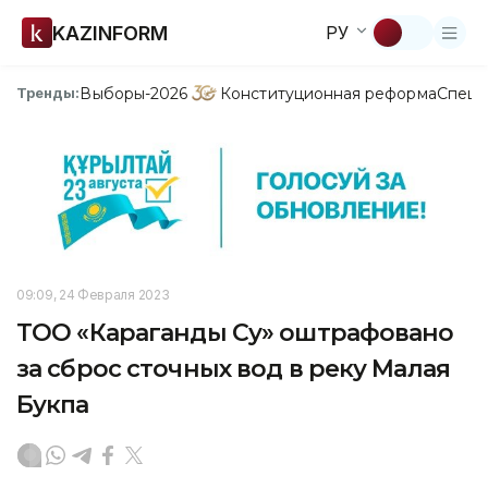
KAZINFORM
РУ
Выборы-2026
Конституционная реформа
Спецп
Тренды:
09:09, 24 Февраля 2023
ТОО «Караганды Су» оштрафовано
за сброс сточных вод в реку Малая
Букпа