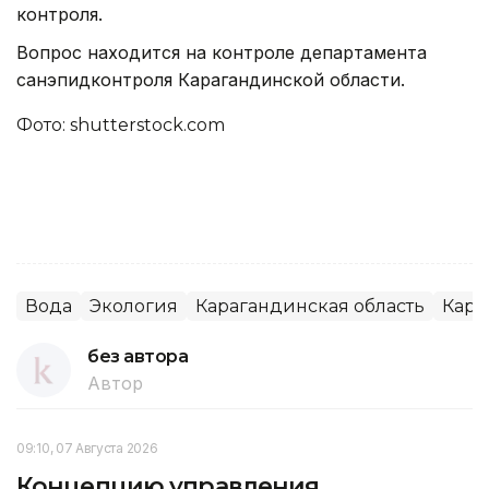
контроля.
Вопрос находится на контроле департамента
санэпидконтроля Карагандинской области.
Фото: shutterstock.com
Вода
Экология
Карагандинская область
Кара
без автора
Автор
09:10, 07 Августа 2026
Концепцию управления