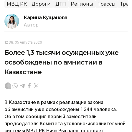
МВД РК
Дороги
ДТП
Регионы
Трассы
Тран
Карина Кущанова
Автор
12:38, 05 Августа 2026
Более 1,3 тысячи осужденных уже
освобождены по амнистии в
Казахстане
В Казахстане в рамках реализации закона
об амнистии уже освобождены 1 344 человека.
Об этом сообщил первый заместитель
председателя Комитета уголовно-исполнительной
системы МВД РК Нияз Рыспаев, передает