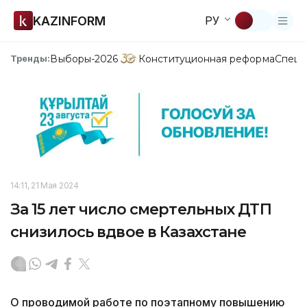
KAZINFORM
РУ
Выборы-2026
Конституционная реформа
Спецп
Тренды:
14:11, 21 Мая 2024
За 15 лет число смертельных ДТП
снизилось вдвое в Казахстане
О проводимой работе по поэтапному повышению