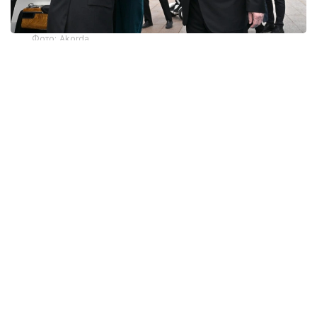
Фото: Akorda
ДНК дружбы
Туранский и Амурский тигры имеют
идентичный ДНК. Эта интересная
и символическая деталь стала неким камертоном
всего Государственного визита Владимира
Путина в Астану по приглашению Президента
Казахстана. Ведь идея единого кода,
объединяющего территории Средней Азии
и просторы Дальнего востока, может служить
и более глубокой метафоричной основой того
стратегического партнерства, которое связывает
наши страны, объединенные общей исторической,
культурной и экономической платформой.