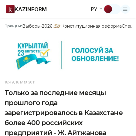
KAZINFORM
РУ
Выборы-2026
Конституционная реформа
Спецп
Тренды:
18:49, 16 Мая 2011
Только за последние месяцы
прошлого года
зарегистрировалось в Казахстане
более 400 российских
предприятий - Ж. Айтжанова