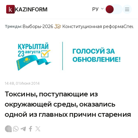
KAZINFORM
РУ
Выборы-2026
Конституционная реформа
Спецп
Тренды:
14:48, 01 Июня 2014
Токсины, поступающие из
окружающей среды, оказались
одной из главных причин старения