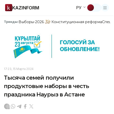
KAZINFORM
РУ
Выборы-2026
Конституционная реформа
Спецп
Тренды:
17:23, 15 Марта 2024
Тысяча семей получили
продуктовые наборы в честь
праздника Наурыз в Астане