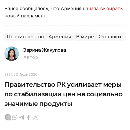
Ранее сообщалось, что Армения
начала выбирать
новый парламент.
Правительство
Армения
В мире
Отставки
П
Зарина Жакупова
Автор
21:31, 23 Июля 2026
Правительство РК усиливает меры
по стабилизации цен на социально
значимые продукты