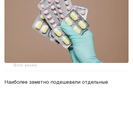
Фото: pexels
Наиболее заметно подешевели отдельные
антибиотики, препараты от сердечно-сосудистых
заболеваний и болезней желудочно-кишечного
тракта.
По данным Минздрава, прежнюю стоимость
сохранили 1 267 препаратов. При этом у 147
лекарств цены снизились более чем на 20%, еще