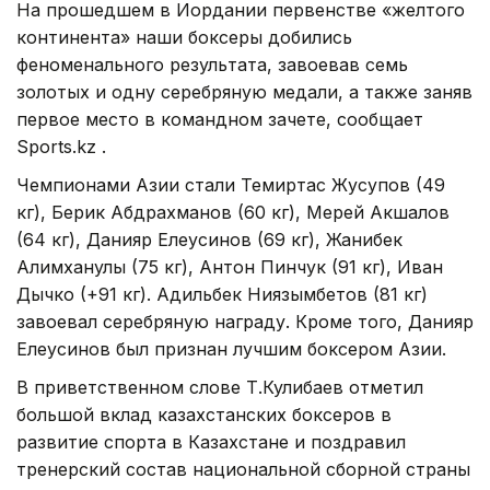
На прошедшем в Иордании первенстве «желтого
континента» наши боксеры добились
феноменального результата, завоевав семь
золотых и одну серебряную медали, а также заняв
первое место в командном зачете, сообщает
Sports.kz .
Чемпионами Азии стали Темиртас Жусупов (49
кг), Берик Абдрахманов (60 кг), Мерей Акшалов
(64 кг), Данияр Елеусинов (69 кг), Жанибек
Алимханулы (75 кг), Антон Пинчук (91 кг), Иван
Дычко (+91 кг). Адильбек Ниязымбетов (81 кг)
завоевал серебряную награду. Кроме того, Данияр
Елеусинов был признан лучшим боксером Азии.
В приветственном слове Т.Кулибаев отметил
большой вклад казахстанских боксеров в
развитие спорта в Казахстане и поздравил
тренерский состав национальной сборной страны