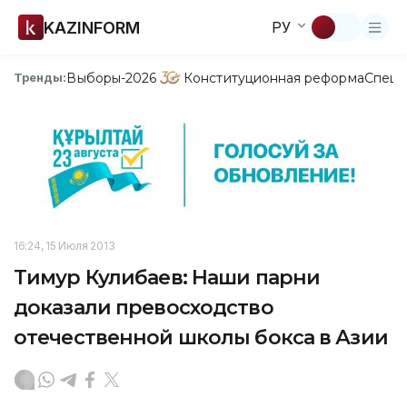
KAZINFORM
РУ
Выборы-2026
Конституционная реформа
Спецп
Тренды:
16:24, 15 Июля 2013
Тимур Кулибаев: Наши парни
доказали превосходство
отечественной школы бокса в Азии