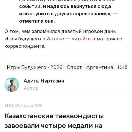
событии, и надеюсь вернуться сюда
и выступить в других соревнованиях, —
отметила она.
О том, чем запомнился девятый игровой день
Игры будущего в Астане —
читайте
в материале
корреспондента.
Игры Будущего - 2026
Спорт
Аргентина
Кибе
Адиль Нуртазин
Автор
14:54, 07 Августа 2026
Казахстанские таеквондисты
завоевали четыре медали на