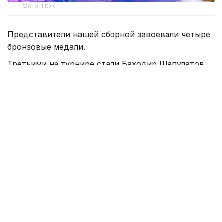
Фото: НОК
Представители нашей сборной завоевали четыре
бронзовые медали.
Третьими на турнире стали Баходир Шапулатов
(до 54 кг), Жасурбек Исроилов (до 63 кг),
Абдурахман Марипов (до 80 кг) и Нурканат
Кожахмет (до 87 кг).
Ранее сообщалось о том, что казахстанцы вышли
в четвертьфинал ЧМ по шахматам среди
университетов в Алматы.
Спорт
спортсмены Казахстана
Таеквондо
НОК