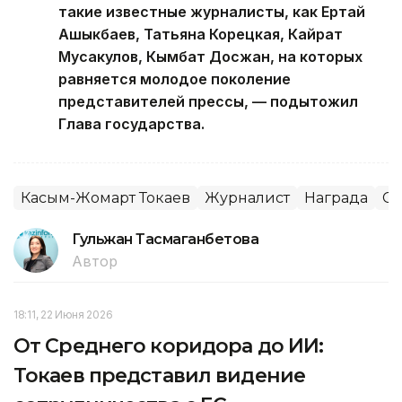
такие известные журналисты, как Ертай
Ашыкбаев, Татьяна Корецкая, Кайрат
Мусакулов, Кымбат Досжан, на которых
равняется молодое поколение
представителей прессы, — подытожил
Глава государства.
Касым-Жомарт Токаев
Журналист
Награда
С
Гульжан Тасмаганбетова
Автор
18:11, 22 Июня 2026
От Среднего коридора до ИИ:
Токаев представил видение