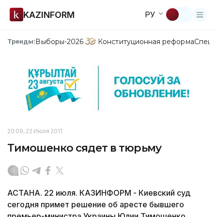
KAZINFORM
РУ
Выборы-2026
Конституционная реформа
Спецп
Тренды:
20:09, 22 Июля 2011
Тимошенко сядет в тюрьму
АСТАНА. 22 июля. КАЗИНФОРМ - Киевский суд
сегодня примет решение об аресте бывшего
премьер-министра Украины Юлии Тимошенко,