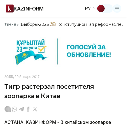
KAZINFORM
РУ
Выборы-2026
Конституционная реформа
Спецп
Тренды:
20:55, 29 Января 2017
Тигр растерзал посетителя
зоопарка в Китае
АСТАНА. КАЗИНФОРМ - В китайском зоопарке