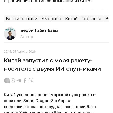
ограничения против 56 компаний из США.
Беспилотники
Америка
Китай
Торговля
В 
Берик Табынбаев
Автор
20:15, 05 Августа 2026
Китай запустил с моря ракету-
носитель с двумя ИИ-спутниками
Китай успешно провел морской пуск ракеты-
носителя Smart Dragon-3 с борта
специализированного судна в акватории близ
города Хайян провинции Шаньдун, передает