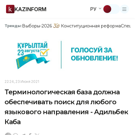
KAZINFORM
РУ
Выборы-2026
Конституционная реформа
Спецп
Тренды:
22:24, 23 Июня 2021
Терминологическая база должна
обеспечивать поиск для любого
языкового направления - Адильбек
Каба