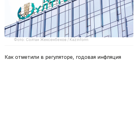
Фото: Солтан Жексенбеков / Kazinform
Как отметили в регуляторе, годовая инфляция
в стране снижается девятый месяц подряд
и в июне составила 10,3% против 10,4% месяцем
ранее.
Как это решение может повлиять на рынок
недвижимости, ипотеку и инвестиции,
корреспонденту рассказал эксперт
по недвижимости Виталий Шалаев.
По словам эксперта, при базовой ставке 17-18%
деньги оставались дорогими: депозиты