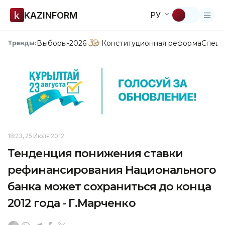
KAZINFORM
РУ
Выборы-2026
Конституционная реформа
Спецп
Тренды:
18:23, 25 Июля 2012
Тенденция понижения ставки
рефинансирования Национального
банка может сохраниться до конца
2012 года - Г.Марченко