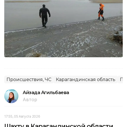
Происшествия, ЧС
Карагандинская область
Пр
Айзада Агильбаева
Автор
17:55, 05 Августа 2026
Шахту в Карагандинской области