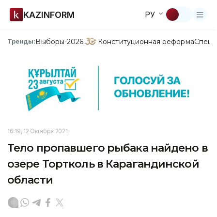
KAZINFORM
РУ
Выборы-2026
Конституционная реформа
Спецп
Тренды:
16:19, 12 Октября 2021
Тело пропавшего рыбака найдено в
озере Тортколь в Карагандинской
области