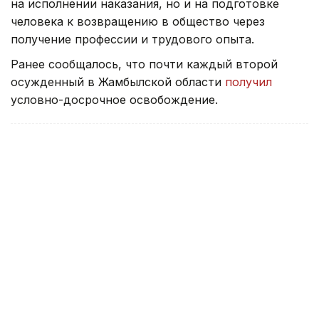
на исполнении наказания, но и на подготовке
человека к возвращению в общество через
получение профессии и трудового опыта.
Ранее сообщалось, что почти каждый второй
осужденный в Жамбылской области
получил
условно-досрочное освобождение.
Электроэнергия
Регионы Казахстана
Производ
Айзада Агильбаева
Автор
20:42, 04 Августа 2026
Избирательные участки на
предприятиях впервые открыли в
Карагандинской области