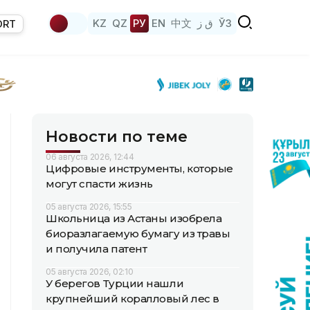
KZ
QZ
РУ
EN
中文
ق ز
ЎЗ
ORT
Новости по теме
06 августа 2026, 12:44
Цифровые инструменты, которые
могут спасти жизнь
05 августа 2026, 15:55
Школьница из Астаны изобрела
биоразлагаемую бумагу из травы
и получила патент
05 августа 2026, 02:10
У берегов Турции нашли
крупнейший коралловый лес в