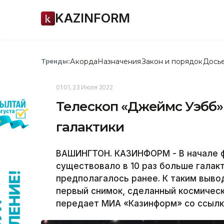
KAZINFORM
Акорда
Назначения
Закон и порядок
Дось
Тренды:
01:01, 23 Июля 2022
Телескоп «Джеймс Уэбб»
галактики
ВАШИНГТОН. КАЗИНФОРМ - В начале ф
существовало в 10 раз больше галакт
предполагалось ранее. К таким выво
первый снимок, сделанный космичес
передает МИА «Казинформ» со ссылк