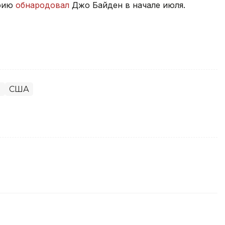
афию
обнародовал
Джо Байден в начале июля.
и
США