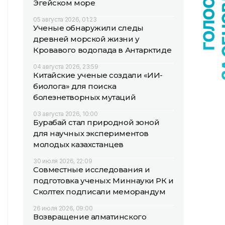
Эгейском море
05 августа 2026, 01:23
Ученые обнаружили следы
древней морской жизни у
Кровавого водопада в Антарктиде
04 августа 2026, 23:59
Китайские ученые создали «ИИ-
биолога» для поиска
болезнетворных мутаций
03 августа 2026, 10:00
Бурабай стал природной зоной
для научных экспериментов
молодых казахстанцев
30 июля 2026, 22:09
Совместные исследования и
подготовка ученых: Миннауки РК и
Сколтех подписали меморандум
26 июля 2026, 09:00
Возвращение алматинского