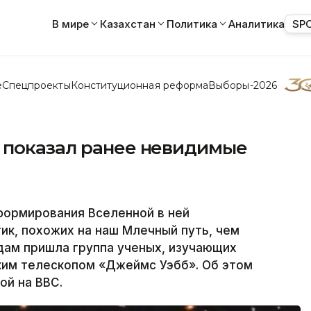
В мире
Казахстан
Политика
Аналитика
SP
е
Спецпроекты
Конституционная реформа
Выборы-2026
 показал ранее невидимые
ормирования Вселенной в ней
ик, похожих на наш Млечный путь, чем
дам пришла группа ученых, изучающих
ким телескопом «Джеймс Уэбб». Об этом
ой на ВВС.