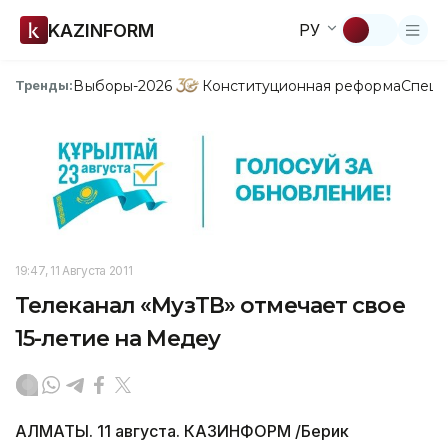
KAZINFORM
РУ
Выборы-2026
Конституционная реформа
Спецп
Тренды:
19:47, 11 Августа 2011
Телеканал «МузТВ» отмечает свое
15-летие на Медеу
АЛМАТЫ. 11 августа. КАЗИНФОРМ /Берик