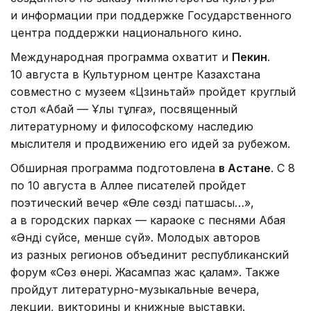
и информации при поддержке Государственного
центра поддержки национального кино.
Международная программа охватит и
Пекин
.
10 августа в Культурном центре Казахстана
совместно с музеем «Цзиньтай» пройдет круглый
стол «Абай — Ұлы тұлға», посвященный
литературному и философскому наследию
мыслителя и продвижению его идей за рубежом.
Обширная программа подготовлена
в Астане
. С 8
по 10 августа в Аллее писателей пройдет
поэтический вечер «Өлең сөздің патшасы…»,
а в городских парках — караоке с песнями Абая
«Әнді сүйсең, менше сүй». Молодых авторов
из разных регионов объединит республиканский
форум «Сөз өнері. Жасампаз жас қалам». Также
пройдут литературно-музыкальные вечера,
лекции, викторины и книжные выставки.