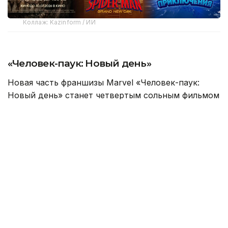
Коллаж: Kazinform / ИИ
«Человек-паук: Новый день»
Новая часть франшизы Marvel «Человек-паук:
Новый день» станет четвертым сольным фильмом
о Питере Паркере с Томом Холландом в главной
роли. Картина расскажет о новом этапе жизни
знаменитого супергероя.
Прошло четыре года с событий предыдущей
части. Забытый всем миром Питер Паркер
остается один на один с опасностями Нью-Йорка.
После того как заклинание Доктора Стрэнджа
стерло воспоминания о нем, герой живет в
одиночестве и полностью посвящает себя борьбе
с преступностью. Люди больше не знают его