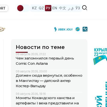
KZ
QZ
РУ
EN
中文
ق ز
ЎЗ
ORT
Новости по теме
06 августа 2026, 21:22
Чем запомнился первый день
Comic Con Astana
06 августа 2026, 20:00
Должен сюда вернуться, особенно
в Мангистау — датский актер
Костер-Вальдау
06 августа 2026, 19:16
Монеты Кокандского ханства и
артефакты I века представили на