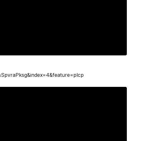
pvraPksg&index=4&feature=plcp