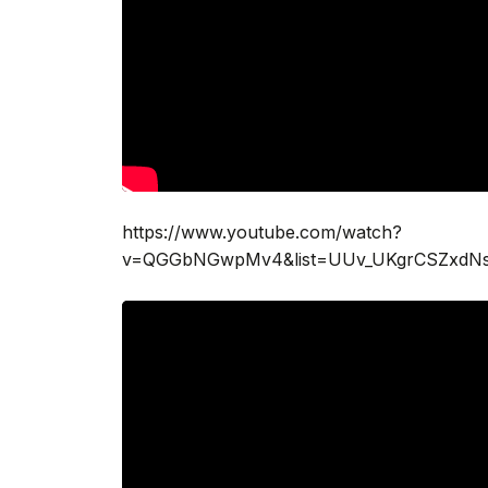
https://www.youtube.com/watch?
v=QGGbNGwpMv4&list=UUv_UKgrCSZxdNsS