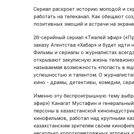
Сериал раскроет историю молодой и ск
работать на телеканал. Как обещают со
позитивных эмоций и встречи на экран
26-серийный сериал «Тiкелей эфир» («Пр
заказу Агентства «Хабар» и будет идти н
Фильмы и сериалы о журналистах всегд
открывают закулисную жизнь телевизио
называемая возможность «попасть в ящ
успешностью и талантом. О журналистах
кино - драмы, детективы, комедии, сериа
Именно эту беспроигрышную тему выбра
эфир») Канагат Мустафин и генеральный
персоны в казахстанской киноиндустри
кинофильмов, работал над крупными ка
казахстанским зрителям своим кинофиль
несколько короткометражных игровых 