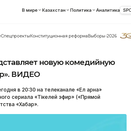
В мире
Казахстан
Политика
Аналитика
SP
е
Спецпроекты
Конституционная реформа
Выборы-2026
едставляет новую комедийную
р». ВИДЕО
одня в 20:30 на телеканале «Ел арна»
ого сериала «Тікелей эфир» («Прямой
тства «Хабар».