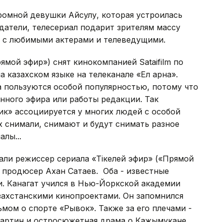
ромной девушки Айсулу, которая устроилась
здатели, телесериал подарит зрителям массу
е с любимыми актерами и телеведущими.
ямой эфир») снят кинокомпанией Sataifilm по
а казахском языке на телеканале «Ел арна».
а пользуются особой популярностью, потому что
нного эфира или работы редакции. Так
ик» ассоциируется у многих людей с особой
 снимали, снимают и будут снимать разное
лы...
ли режиссер сериала «Тікелей эфир» («Прямой
 продюсер Ахан Сатаев. Оба - известные
и. Канагат учился в Нью-Йоркской академии
захстанскими кинопроектами. Он запомнился
мом о спорте «Рывок». Также за его плечами -
картин и остросюжетная драма о Кажымукане