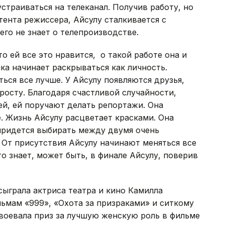
страиваться на телеканал. Получив работу, но
стента режиссера, Айсулу сталкивается с
его не знает о телепроизводстве.
о ей все это нравится, о такой работе она и
ка начинает раскрываться как личность.
ься все лучше. У Айсулу появляются друзья,
осту. Благодаря счастливой случайности,
й, ей поручают делать репортажи. Она
е. Жизнь Айсулу расцветает красками. Она
придется выбирать между двумя очень
От присутствия Айсулу начинают меняться все
то знает, может быть, в финале Айсулу, поверив
сыграла актриса театра и кино Камилла
льмам «999», «Охота за призраками» и ситкому
авоевала приз за лучшую женскую роль в фильме