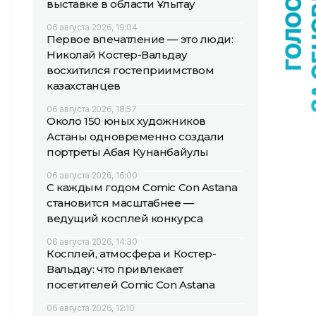
выставке в области Ұлытау
06 августа 2026, 19:04
Первое впечатление — это люди:
Николай Костер-Вальдау
восхитился гостеприимством
казахстанцев
06 августа 2026, 18:57
Около 150 юных художников
Астаны одновременно создали
портреты Абая Кунанбайулы
06 августа 2026, 16:00
С каждым годом Comic Con Astana
становится масштабнее —
ведущий косплей конкурса
06 августа 2026, 14:30
Косплей, атмосфера и Костер-
Вальдау: что привлекает
посетителей Comic Con Astana
06 августа 2026, 12:10