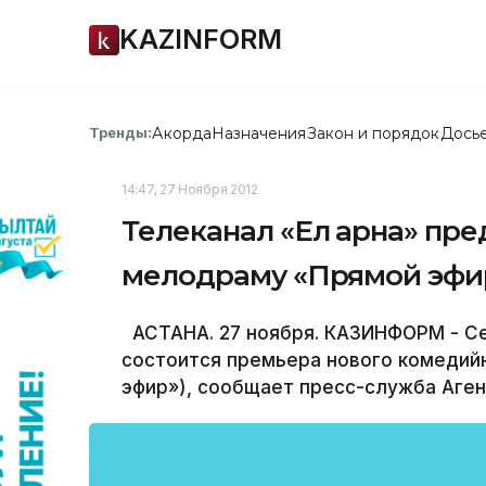
KAZINFORM
Акорда
Назначения
Закон и порядок
Дось
Тренды:
14:47, 27 Ноября 2012
Телеканал «Ел арна» пр
мелодраму «Прямой эфи
АСТАНА. 27 ноября. КАЗИНФОРМ - Сег
состоится премьера нового комедийн
эфир»), сообщает пресс-служба Аген