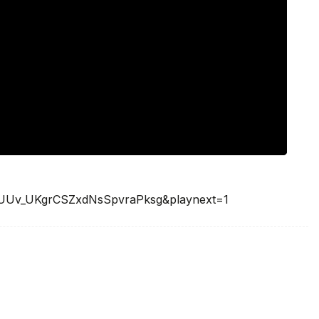
UUv_UKgrCSZxdNsSpvraPksg&playnext=1