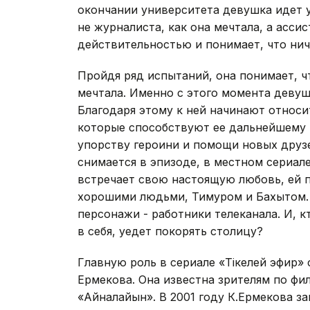
окончании университета девушка идет у
не журналиста, как она мечтала, а асси
действительностью и понимает, что нич
Пройдя ряд испытаний, она понимает, чт
мечтала. Именно с этого момента девуш
Благодаря этому к ней начинают относит
которые способствуют ее дальнейшему р
упорству героини и помощи новых друзе
снимается в эпизоде, в местном сериал
встречает свою настоящую любовь, ей 
хорошими людьми, Тимуром и Бахытом. 
персонажи - работники телеканала. И, к
в себя, уедет покорять столицу?
Главную роль в сериале «Тікелей эфир» 
Ермекова. Она известна зрителям по фи
«Айналайын». В 2001 году К.Ермекова з