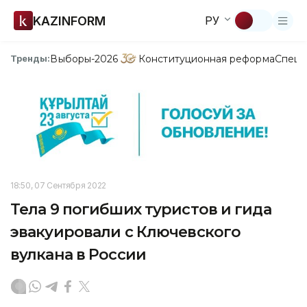
KAZINFORM
РУ
Выборы-2026
Конституционная реформа
Спецп
Тренды:
18:50, 07 Сентября 2022
Тела 9 погибших туристов и гида
эвакуировали с Ключевского
вулкана в России