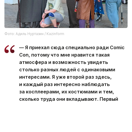
Фото: Адиль Нуртазин / Kazinform
— Я приехал сюда специально ради Comic
Con, потому что мне нравится такая
атмосфера и возможность увидеть
столько разных людей с одинаковыми
интересами. Я уже второй раз здесь,
и каждый раз интересно наблюдать
за косплеерами, их костюмами и тем,
сколько труда они вкладывают. Первый
день мне очень понравился — здесь много
красивых образов, все веселые, общаются
между собой, и хочется просто ходить
и смотреть, — рассказал Иван.