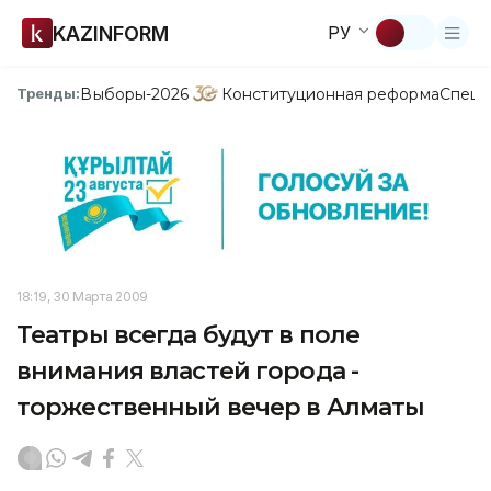
KAZINFORM
РУ
Выборы-2026
Конституционная реформа
Спецп
Тренды:
18:19, 30 Марта 2009
Театры всегда будут в поле
внимания властей города -
торжественный вечер в Алматы