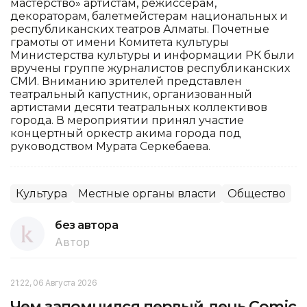
мастерство» артистам, режиссерам,
декораторам, балетмейстерам национальных и
республиканских театров Алматы. Почетные
грамоты от имени Комитета культуры
Министерства культуры и информации РК были
вручены группе журналистов республиканских
СМИ. Вниманию зрителей представлен
театральный капустник, организованный
артистами десяти театральных коллективов
города. В мероприятии принял участие
концертный оркестр акима города под
руководством Мурата Серкебаева.
Культура
Местные органы власти
Общество
без автора
Автор
21:22, 06 Августа 2026
Чем запомнился первый день Comic