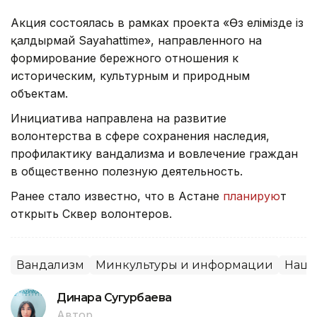
Акция состоялась в рамках проекта «Өз елімізде із
қалдырмай Sayahattime», направленного на
формирование бережного отношения к
историческим, культурным и природным
объектам.
Инициатива направлена на развитие
волонтерства в сфере сохранения наследия,
профилактику вандализма и вовлечение граждан
в общественно полезную деятельность.
Ранее стало известно, что в Астане
планирую
т
открыть Сквер волонтеров.
Вандализм
Минкультуры и информации
Наци
Динара Сугурбаева
Автор