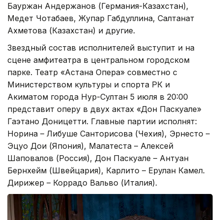
Бауржан Андержанов (Германия-Казахстан),
Медет Чотабаев, Жупар Габдуллина, Салтанат
Ахметова (Казахстан) и другие.
Звездный состав исполнителей выступит и на
сцене амфитеатра в центральном городском
парке. Театр «Астана Опера» совместно с
Министерством культуры и спорта РК и
Акиматом города Нур-Султан 5 июля в 20:00
представит оперу в двух актах «Дон Паскуале»
Гаэтано Доницетти. Главные партии исполнят:
Норина – Либуше Санторисова (Чехия), Эрнесто –
Эцуо Дои (Япония), Малатеста – Алексей
Шаповалов (Россия), Дон Паскуале – Антуан
Бернхейм (Швейцария), Карлито – Ерулан Камел.
Дирижер – Коррадо Вальво (Италия).