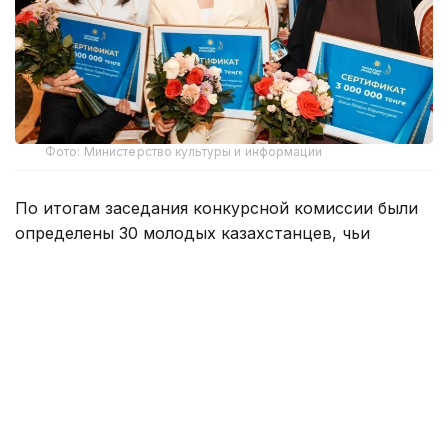
Фото: Министерство культуры и информации
По итогам заседания конкурсной комиссии были
определены 30 молодых казахстанцев, чьи
проекты набрали наивысший балл. Каждый
обладатель гранта получит государственную
поддержку в размере 3 млн тенге на реализацию
своего проекта.
В 2026 году на конкурс поступило более 2200
заявок, из которых к рассмотрению были
допущены 1745, в том числе 663 —
по направлению «Бизнес», 383 —