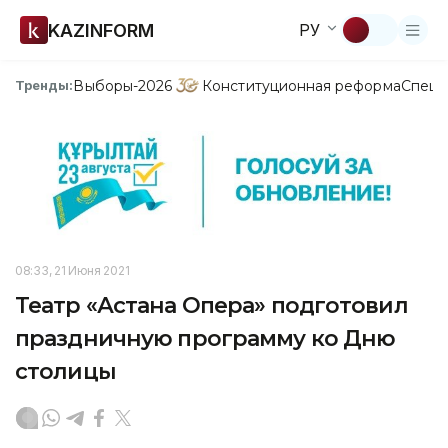
KAZINFORM
РУ
Выборы-2026
Конституционная реформа
Спецп
Тренды:
08:33, 21 Июня 2021
Театр «Астана Опера» подготовил
праздничную программу ко Дню
столицы